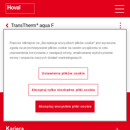
TransTherm
aqua F
Poprzez kliknięcie na „Akceptacja wszystkich plików cookie” jest wyrażona
zgoda na przechowywanie plików cookie na swoim urządzeniu w celu
Odpowiedzialność za energię i
usprawnienia korzystania z nawigacji strony, analizowania wykorzystania
strony i wsparcia naszych działań marketingowych.
środowisko
Ustawienia plików cookie
Akceptuj tylko niezbędne pliki cookie
Firma
Akceptuj wszystkie pliki cookie
Kariera