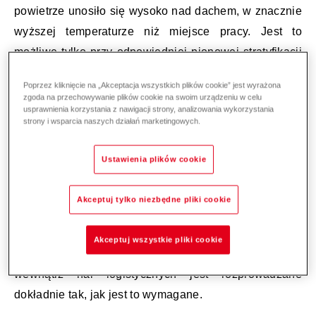
powietrze unosiło się wysoko nad dachem, w znacznie
wyższej temperaturze niż miejsce pracy. Jest to
możliwe tylko przy odpowiedniej pionowej stratyfikacji
powietrza.
Poprzez kliknięcie na „Akceptacja wszystkich plików cookie” jest wyrażona
zgoda na przechowywanie plików cookie na swoim urządzeniu w celu
usprawnienia korzystania z nawigacji strony, analizowania wykorzystania
strony i wsparcia naszych działań marketingowych.
Zalety dystrybucji powietrza: Air-
Ustawienia plików cookie
Injector
Akceptuj tylko niezbędne pliki cookie
Specyficzne właściwości przepływu skrętnych
rozdzielaczy powietrza - w tym opatentowany Air-
Akceptuj wszystkie pliki cookie
Injector
firmy Hoval - zapewniają, że powietrze
wewnątrz hal logistycznych jest rozprowadzane
dokładnie tak, jak jest to wymagane.