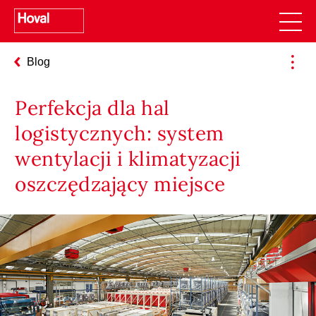
Blog
Perfekcja dla hal
logistycznych: system
wentylacji i klimatyzacji
oszczędzający miejsce